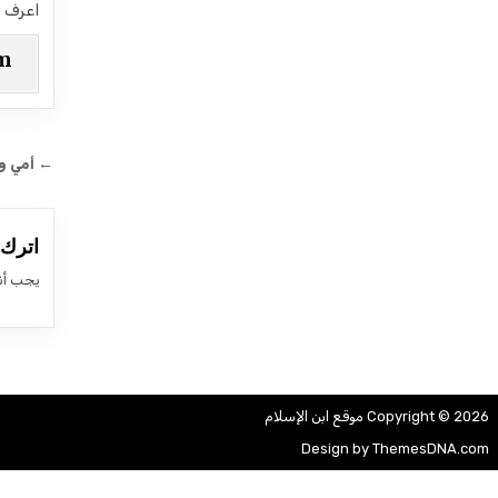
اعرف ا
am
تصفّح
← أمي وه
اترك ت
يجب أن
Copyright © 2026 موقع ابن الإسلام
Design by ThemesDNA.com