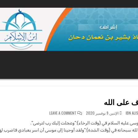
POSTE
 على الله
ON تعرف على الله
IBN ALI
الإثنين 9 نوفمبر 2020
LEAVE A COMMENT
سى عليه السلام في (وقت الرخاء):”وعجلت إليك رب لترضى”.
لله سبحانه في (وقت الشدة):”ولقد أوحينا إلى موسى أن اسر بعبادي فاضرب لهم