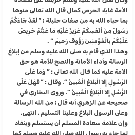
وكان صلى الله عليه وسلم حريصا على سعادة
الأمة غاية الحرص كمال قال الله تعالى منوها
بما حباه الله به من صفات جليلة : ” لَقَدْ جَاءَكُمْ
رَسُولٌ مِنْ أَنْفُسِكُمْ عَزِيزٌ عَلَيْهِ مَا عَنِتُّمْ حَرِيصٌ
عَلَيْكُمْ بِالْمُؤْمِنِينَ رَؤُوفٌ رَحِيمٌ ” .
وهذا الذي قام به صلى الله عليه وسلم من إبلاغ
الرسالة وأداء الأمانة والنصح للأمة هو حق
الأمة عليه كما قال الله تعالى : ” وَمَا عَلَى
الرَّسُولِ إِلا الْبَلاغُ الْمُبِينُ “. وقال : ” فَهَلْ عَلَى
الرُّسُلِ إِلا الْبَلاغُ الْمُبِينُ “. وروى البخاري في
صحيحه عن الزهري أنه قال : من الله الرسالة
وعلى الرسول البلاغ وعلينا التسليم . انتهى.
وإن علامة سعادة المسلم أن يستسلم وينقاد
لما جاء به رسول الله صلى الله عليه وسلم كما