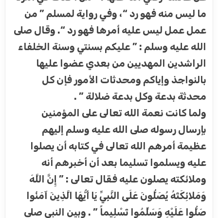
ما ليس منه فهو رد “، وفي رواية لمسلم ” من
عمل عمل ليس عليه أمرها فهو رد “. وقال صلى
الله عليه وسلم : ” عليكم بسنتي وسنة الخلفاء
الراشدين المهديين من بعدي عضوا عليها
بالنواجذ وإياكم ومحدثات الأمور فإن كل
محدثة بدعة وكل بدعة ضلالة ” .
ولما كانت نعمة الله تعالى على المؤمنين
بإرسال رسوله صلى الله عليه وسلم إليهم
عظيمة أمرهم الله تعالى في كتابه أن يصلوا
عليه ويسلموا تسليما بعد أن أخبرهم أنه
وملائكته يصلون عليه فقال تعالى : ” إِنَّ اللَّهَ
وَمَلائِكَتَهُ يُصَلُّونَ عَلَى النَّبِيِّ يَا أَيُّهَا الَّذِينَ آمَنُوا
صَلُّوا عَلَيْهِ وَسَلِّمُوا تَسْلِيماً ” . وبين النبي صلى