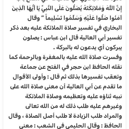
إِنَّ اللَّهَ وَمَلائِكَتَهُ يُصَلُّونَ عَلَى النَّبِيِّ يَا أَيُّهَا الَّذِينَ
آمَنُوا صَلُّوا عَلَيْهِ وَسَلِّمُوا تَسْلِيماً ” وقال
البخاري في تفسير صلاة الملائكة عليه بعد ذكر
تفسير أبي العالية قال ابن عباس : يصلون
يبركون أي يدعون له بالبركة .
وفسرت صلاة الله عليه بالمغفرة وبالرحمة كما
نقله الحافظ ابن حجر في الفتح عن جماعة
وتعقب تفسيرها بذلك ثم قال : وأولى الأقوال
ما تقدم عن أبي العالية أن معنى صلاة الله على
نبيه ثناؤه عليه وتعظيمه وصلاة الملائكة
وغيرهم عليه طلب ذلك له من الله تعالى
والمراد طلب الزيادة لا طلب أصل الصلاة ، وقال
الحافظ : وقال الحليمي في الشعب : معنى