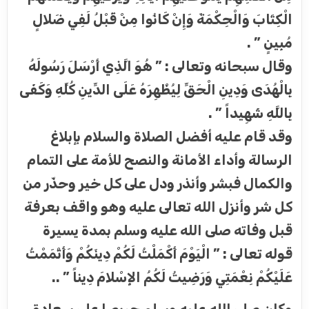
الْكِتَابَ وَالْحِكْمَةَ وَإِنْ كَانُوا مِنْ قَبْلُ لَفِي ضَلالٍ
مُبِينٍ ” .
وقال سبحانه وتعالى : ” هُوَ الَّذِي أَرْسَلَ رَسُولَهُ
بِالْهُدَى وَدِينِ الْحَقِّ لِيُظْهِرَهُ عَلَى الدِّينِ كُلِّهِ وَكَفَى
بِاللَّهِ شَهِيداً ” .
وقد قام عليه أفضل الصلاة والسلام بإبلاغ
الرسالة وأداء الأمانة والنصح للأمة على التمام
والكمال فبشر وأنذر ودل على كل خير وحذّر من
كل شر وأنزل الله تعالى عليه وهو واقف بعرفة
قبل وفاته صلى الله عليه وسلم بمدة يسيرة
قوله تعالى : ” الْيَوْمَ أَكْمَلْتُ لَكُمْ دِينَكُمْ وَأَتْمَمْتُ
عَلَيْكُمْ نِعْمَتِي وَرَضِيتُ لَكُمُ الإِسْلامَ دِيناً ” ..