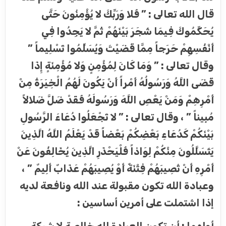
قال الله تعالى : ” فَلا وَرَبِّكَ لا يُؤْمِنُونَ حَتَّى
يُحَكِّمُوكَ فِيمَا شَجَرَ بَيْنَهُمْ ثُمَّ لا يَجِدُوا فِي
أَنْفُسِهِمْ حَرَجاً مِمَّا قَضَيْتَ وَيُسَلِّمُوا تَسْلِيماً ”
وقال تعالى : ” وَمَا كَانَ لِمُؤْمِنٍ وَلا مُؤْمِنَةٍ إِذَا
قَضَى اللَّهُ وَرَسُولُهُ أَمْراً أَنْ يَكُونَ لَهُمُ الْخِيَرَةُ مِنْ
أَمْرِهِمْ وَمَنْ يَعْصِ اللَّهَ وَرَسُولَهُ فَقَدْ ضَلَّ ضَلالاً
مُبِيناً ” ، وقال تعالى : ” لا تَجْعَلُوا دُعَاءَ الرَّسُولِ
بَيْنَكُمْ كَدُعَاءِ بَعْضِكُمْ بَعْضاً قَدْ يَعْلَمُ اللَّهُ الَّذِينَ
يَتَسَلَّلُونَ مِنْكُمْ لِوَاذاً فَلْيَحْذَرِ الَّذِينَ يُخَالِفُونَ عَنْ
أَمْرِهِ أَنْ تُصِيبَهُمْ فِتْنَةٌ أَوْ يُصِيبَهُمْ عَذَابٌ أَلِيمٌ ” ،
وعبادة الله تكون مقبولة عند الله ونافعة لديه
إذا اشتملت على أمرين أساسين :