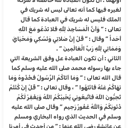
أولهما : أن تكون العبادة لله خالصة لا شركة
لغيره فيها كما أنه تعالى ليس له شريك في
الملك فليس له شريك في العبادة كما قال
تعالى : ” وَأَنَّ الْمَسَاجِدَ لِلَّهِ فَلا تَدْعُو مَعَ اللَّهِ
أَحَداً ” وقال : ” قُلْ إِنَّ صَلاتِي وَنُسُكِي وَمَحْيَايَ
وَمَمَاتِي لِلَّهِ رَبِّ الْعَالَمِينَ ” .
الثاني : أن تكون العبادة عل وفق الشريعة التي
جاء بها رسوله محمد صلى الله عليه وسلم كما
قال الله تعالى : ” وَمَا آتَاكُمُ الرَّسُولُ فَخُذُوهُ وَمَا
نَهَاكُمْ عَنْهُ فَانْتَهُوا ” ، وقال تعالى : ” قُلْ إِنْ كُنْتُمْ
تُحِبُّونَ اللَّهَ فَاتَّبِعُونِي يُحْبِبْكُمُ اللَّهُ وَيَغْفِرْ لَكُمْ
ذُنُوبَكُمْ وَاللَّهُ غَفُورٌ رَحِيم ” وقال صلى الله عليه
وسلم في الحديث الذي رواه البخاري ومسلم
عن عائشة رضي الله عنها : ” من أحدث في أمرنا