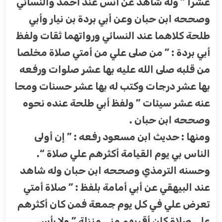
عشرا ” وله شاهد عن أنس عند أحمد والنسائي
وصححه ابن حبان وعن أبي بردة بن نيار وأبي
طلحة كلاهما عند النسائي ورواتهما ثقات ولفظ
أبي بردة : ” من صلى علي من أمتي صلاة مخلصا
من قلبه صلى الله عليه بها عشر صلوات ورفعه
بها عشر درجات وكتب له بها عشر حسنات ومحا
عنه عشر سيئات ” ولفظ أبي طلحة عنده نحوه
وصححه ابن حبان .
ومنها : حديث ابن مسعود رفعه : ” إن أولى
الناس بي يوم القيامة أكثرهم علي صلاة “.
وحسنه الترمذي وصححه ابن حبان وله شاهد
عند البيهقي عن أبي أمامة بلفظ : ” صلاة أمتي
تعرض علي في كل يوم جمعة فمن كان أكثرهم
علي صلاة كان أقربهم مني منزلة ” ولا بأس