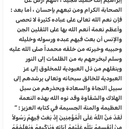
إبراهيم إنك حميد مجيد ، اللهم ارض عن
الصحابة الكرام ومن تبعهم بإحسان ، أما بعد :
فإن نعم الله تعالى على عباده كثيرة لا تحصى
وأعظم نعمة أنعم الله بها على الثقلين الجن
والإنس أن بعث فيهم عبده ورسوله وخليله
وحبيبه وخيرته من خلقه محمداً صلى الله عليه
وسلم ليخرجهم به من الظلمات إلى النور
وينقلهم من ذل العبودية للمخلوق إلى عز
العبودية للخالق سبحانه وتعالى يرشدهم إلى
سبيل النجاة والسعادة ويحذرهم من سبل
الهلاك والشقاوة وقد نوه الله بهذه النعمة
العظيمة والمنة الجسيمة في كتابه العزيز : ”
لَقَدْ مَنَّ اللَّهُ عَلَى الْمُؤْمِنِينَ إِذْ بَعَثَ فِيهِمْ رَسُولاً
مِنْ أَنْفُسِهِمْ يَتْلُو عَلَيْهِمْ آيَاتِهِ وَيُزَكِّيهِمْ وَيُعَلِّمُهُمُ