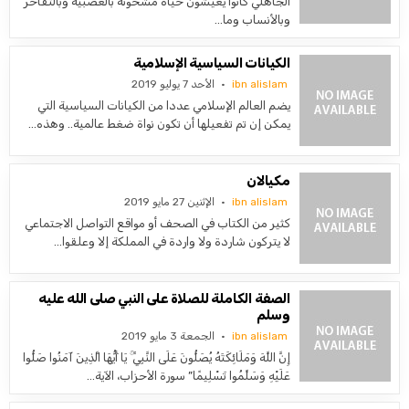
الجاهلي كانوا يعيشون حياة مشحونة بالعصبية وبالتفاخر
وبالأنساب وما…
الكيانات السياسية الإسلامية
ibn alislam
الأحد 7 يوليو 2019
يضم العالم الإسلامي عددا من الكيانات السياسية التي
يمكن إن تم تفعيلها أن تكون نواة ضغط عالمية.. وهذه…
مكيالان
ibn alislam
الإثنين 27 مايو 2019
كثير من الكتاب في الصحف أو مواقع التواصل الاجتماعي
لا يتركون شاردة ولا واردة في المملكة إلا وعلقوا…
الصفة الكاملة للصلاة على النبي صلى الله عليه
وسلم
ibn alislam
الجمعة 3 مايو 2019
إِنَّ اللَّهَ وَمَلَائِكَتَهُ يُصَلُّونَ عَلَى النَّبِيِّ ۚ يَا أَيُّهَا الَّذِينَ آمَنُوا صَلُّوا
عَلَيْهِ وَسَلِّمُوا تَسْلِيمًا” سورة الأحزاب، الآية…