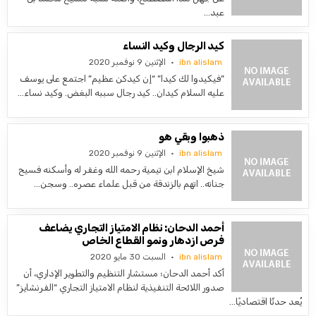
عبد…
كيد الرجال وكيد النساء
ibn alislam
الإثنين 9 نوفمبر 2020
‏”فيكيدوا لك كيدا” “إن كيدكن عظيم” اجتمع على يوسف
عليه السلام كيدان.. كيد رجال سببه البغض. وكيد نساء…
ذهبوا وبقي هو
ibn alislam
الإثنين 9 نوفمبر 2020
‏شيخ الإسلام ابن تيمية رحمه الله وغفر له وأسكنه فسيح
جناته.. اتهم بالزندقة من قبل علماء عصره.. وسجن…
أحمد الدحان: نظام الامتياز التجاري يضاعف
فرص ازدهار ونمو القطاع الخاص
ibn alislam
السبت 30 مايو 2020
أكد أحمد الدحان؛ مستشار التنظيم والتطوير الإداري، أن
صدور اللائحة التنفيذية لنظام الامتياز التجاري “الفرنشايز”
يُعد حدثًا اقتصاديًا…