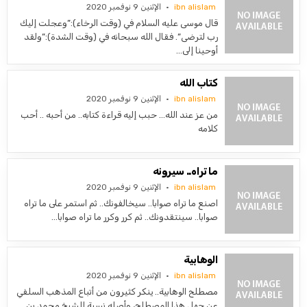
ibn alislam
الإثنين 9 نوفمبر 2020
قال موسى عليه السلام في (وقت الرخاء):”وعجلت إليك
رب لترضى”. فقال الله سبحانه في (وقت الشدة):”ولقد
أوحينا إلى…
كتاب الله
ibn alislam
الإثنين 9 نوفمبر 2020
من عز عند الله… حبب إليه قراءة كتابه.. من أحبه .. أحب
كلامه
ما تراه.. سيرونه
ibn alislam
الإثنين 9 نوفمبر 2020
‏اصنع ما تراه صوابا.. سيخالفونك.. ثم استمر على ما تراه
صوابا.. سينتقدونك.. ثم كرر وكرر ما تراه صوابا…
الوهابية
ibn alislam
الإثنين 9 نوفمبر 2020
مصطلح الوهابية.. ينكر كثيرون من أتباع المذهب السلفي
عن جهل هذا المصطلح، وأصله نسبة للشيخ محمد بن