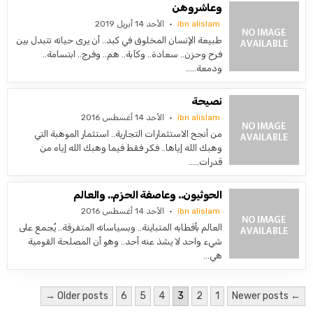
وعاشروهن
ibn alislam
الأحد 14 أبريل 2019
طبيعة الإنسان المخلوق في كبد.. أن يرى حياته تتبدل بين
فرح وحزن.. سعادة.. وكآبة.. هم.. وفرج.. ابتسامة..
ودمعة…..
نصيحة
ibn alislam
الأحد 14 أغسطس 2016
من أنجح الاستثمارات التجارية.. استثمار الموهبة التي
وهبك الله إياها.. فكر فقط فيما وهبك الله إياه من
قدرات…..
الحوثيون.. وعاصفة الحزم.. والعالم
ibn alislam
الأحد 14 أغسطس 2016
العالم بأقطابه المتباينة.. وبسياساته المتفرقة.. يُجمع على
شيء واحد لا يشذ عنه أحد.. وهو أن المصلحة القومية
هي…
تعدد صفحات المقالات
Older posts →
6
5
4
3
2
1
← Newer posts