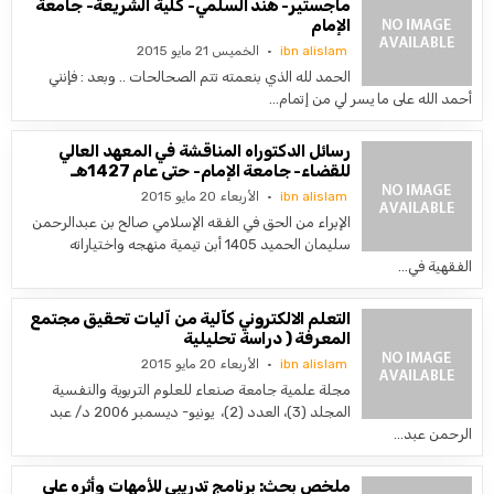
ماجستير- هند السلمي- كلية الشريعة- جامعة
الإمام
ibn alislam
الخميس 21 مايو 2015
الحمد لله الذي بنعمته تتم الصحالحات .. وبعد : فإنني
أحمد الله على ما يسر لي من إتمام…
رسائل الدكتوراه المناقشة في المعهد العالي
للقضاء- جامعة الإمام- حتى عام 1427هـ
ibn alislam
الأربعاء 20 مايو 2015
الإبراء من الحق في الفقه الإسلامي صالح بن عبدالرحمن
سليمان الحميد 1405 أبن تيمية منهجه واختياراته
الفقهية في…
التعلم الالكتروني كآلية من آليات تحقيق مجتمع
المعرفة ( دراسة تحليلية
ibn alislam
الأربعاء 20 مايو 2015
مجلة علمية جامعة صنعاء للعلوم التربوية والنفسية
المجلد (3)، العدد (2)، يونيو- ديسمبر 2006 د/ عبد
الرحمن عبد…
ملخص بحث: برنامج تدريبي للأمهات وأثره على