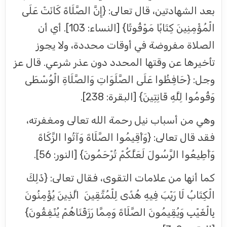
بعد الشهادتين، قال تعالى: {إِنَّ الصَّلَاةَ كَانَتْ عَلَى
الْمُؤْمِنِينَ كِتَابًا مَوْقُوتًا} [النساء: 103]. أي أن
الصلاة مفروضة في أوقات محددة، ولا يجوز
تأخيرها عن وقتها المحدد دون عذر شرعي. قال عز
وجل: {حَافِظُوا عَلَى الصَّلَوَاتِ وَالصَّلَاةِ الْوُسْطَى
وَقُومُوا لِلَّهِ قَانِتِينَ} [البقرة: 238].
وهي من أسباب نيل رحمة الله تعالى ومغفرته،
فقد قال تعالى: {وَأَقِيمُوا الصَّلَاةَ وَآتُوا الزَّكَاةَ
وَأَطِيعُوا الرَّسُولَ لَعَلَّكُمْ تُرْحَمُونَ} [النور: 56].
كما أنها من علامات التقوى، فقال تعالى: {ذَلِكَ
الْكِتَابُ لَا رَيْبَ فِيهِ هُدًى لِلْمُتَّقِينَ الَّذِينَ يُؤْمِنُونَ
بِالْغَيْبِ وَيُقِيمُونَ الصَّلَاةَ وَمِمَّا رَزَقْنَاهُمْ يُنْفِقُونَ}