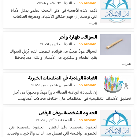
ibn alislam
الثلاثاء 12 نوفمبر 2024
تكمن هذه الأهمية في الآتي: البحث العلمي يمثل الأداة
التي توصلنا إلى فهم حقائق الأشياء، ومعرفة العلاقات
بين…
السواك.. طهارة وأجر
ibn alislam
الثلاثاء 6 فبراير 2024
السواك عودٌ طيبٌ من فوائده: تنظيف الفم: يُزيل السواك
بقايا الطعام والبكتيريا من الأسنان واللثة، ممّا يُحافظ
على…
القيادة الريادية في المنظمات الخيرية
ibn alislam
الخميس 14 ديسمبر 2023
إن للقيادة الريادية الفعالة دورًا مهمًّا ومحوريًا من أجل
تحقيق الأهداف التنظيمية في المنظمات على اختلاف مجالات أعمالها،…
الحدود الشخصية..وفن الرفض
ibn alislam
الجمعة 27 أكتوبر 2023
الحدود الشخصية وفن الرفض الحدود الشخصية هي
الخطوط الواضحة التي تفصل بين الذات والآخرين، وتحديد