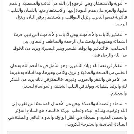
– التوبة والاستغفار: وهي الرجوع إلى الله من الذنب والمعصية، والندم
عليها، والعزم على عدم العودة إليها، والاستغفار منها باللسان والقلب .
فالتوبة تمحو الذنوب وتزيل العواقب، والاستغفار يرفع البلاء وينزل
الرحمة.
– التذكير بالآيات والأحاديث: وهي الآيات والأحاديث التي تبين حرمة
الشماتة وعقوبتها، وتحث على الرحمة والتعاطف والتعاون بين
المسلمين. فالتذكير بها يوقظ الضمير وينير البصيرة، ويزيد من الخوف
من الله والرجاء فيه.
– التفكر في نعم الله وبلاء الآخرين: وهو التأمل في ما أنعم الله به على
النفس من الصحة والعافية والرزق والأمن وغيرها، وما ابتلاه به غيرها
من الأمراض والفقر والحروب وغيرها. فالتفكر في ذلك يزيد من الشكر
لله والرضا بقضائه، ويولد في القلب الشفقة والمواساة للمبتلى
والمحتاج.
– الدعاء والصدقة والصلاة: وهي من الأعمال الصالحة التي تقرب إلى
الله وترضيه، وتدفع البلاء وتجلب البركة. فالدعاء هو السلاح المؤثر
والحصن المنيع، والصدقة هي الظل الوارف والدواء النافع، والصلاة هي
العبادة الجامعة والمفرجة للكروب .