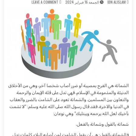
ON الشماتة ليست من ديننا
IBN ALISLAM
الجمعة 16 فبراير 2024
LEAVE A COMMENT
الشماتة هي الفرح بمصيبة أو ضرر أصاب شخصا آخر، وهي من الأخلاق
الدنيئة والمذمومة في الإسلام، فهي تدل على قلة الإيمان والرحمة
والتعاون بين المسلمين. والشماتة تعود على الشامت بالضرر والعقاب
في الدنيا والآخرة، فقد قال رسول الله صلى الله عليه وسلم: “لا تشمت
بأخيك لعل الله يرحمه ويبتليك”
وهي نوعان:
شماتة بالقول وشماتة بالفعل.
فالشماتة بالقول: هي أن يقول الشامت لمن أصابه البلاء كلمات تدل