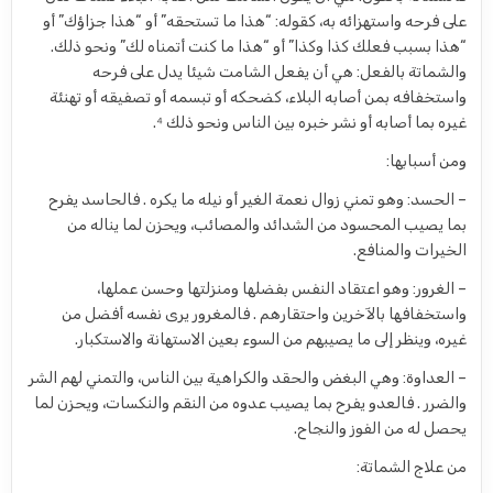
على فرحه واستهزائه به، كقوله: “هذا ما تستحقه” أو “هذا جزاؤك” أو
“هذا بسبب فعلك كذا وكذا” أو “هذا ما كنت أتمناه لك” ونحو ذلك.
والشماتة بالفعل: هي أن يفعل الشامت شيئا يدل على فرحه
واستخفافه بمن أصابه البلاء، كضحكه أو تبسمه أو تصفيقه أو تهنئة
غيره بما أصابه أو نشر خبره بين الناس ونحو ذلك ⁴.
ومن أسبابها:
– الحسد: وهو تمني زوال نعمة الغير أو نيله ما يكره . فالحاسد يفرح
بما يصيب المحسود من الشدائد والمصائب، ويحزن لما يناله من
الخيرات والمنافع.
– الغرور: وهو اعتقاد النفس بفضلها ومنزلتها وحسن عملها،
واستخفافها بالآخرين واحتقارهم . فالمغرور يرى نفسه أفضل من
غيره، وينظر إلى ما يصيبهم من السوء بعين الاستهانة والاستكبار.
– العداوة: وهي البغض والحقد والكراهية بين الناس، والتمني لهم الشر
والضرر . فالعدو يفرح بما يصيب عدوه من النقم والنكسات، ويحزن لما
يحصل له من الفوز والنجاح.
من علاج الشماتة: