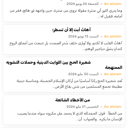
ibn alislam
الجمعة 26 يونيو 2026
وما يدري الثور أني عنترة مقولة تروى عن عنترة، حين واجهه ثور هائج، ففر من
أمامه، فقيل له:…
آهاتُ أبت إلا أن تسطر:
ibn alislam
السبت 13 يونيو 2026
آهاتُ القلب لا تُكتم، ولا تُوارى خلف سُترِ الصمت، بل تنبعث من أعماق الروح
كنداءٍ يشقّ دياجير الوهم،…
شعيرة الحج بين الثوابت الدينية وحملات التشويه
الممنهجة
ibn alislam
السبت 30 مايو 2026
تُعد شعيرة الحج ركنًا أساسيًا من أركان الإسلام الخمسة، ومناسبة دينية
عظيمة تجمع المسلمين من شتى بقاع الأرض…
من الأخطاء الشائعة
ibn alislam
الخميس 21 مايو 2026
من الخطأ : قول: الحمدلله الذي لا يحمد على مكروه سواه عندما يصيب
الإنسان ما يكره. والصواب: أن…