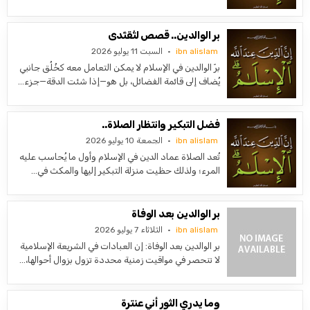
بر الوالدين.. قصص لتُقتَدى
ibn alislam
السبت 11 يوليو 2026
برّ الوالدين في الإسلام لا يمكن التعامل معه كخُلُق جانبي
يُضاف إلى قائمة الفضائل، بل هو—إذا شئت الدقة—جزء…
فضل التبكير وانتظار الصلاة..
ibn alislam
الجمعة 10 يوليو 2026
تُعد الصلاة عماد الدين في الإسلام وأول ما يُحاسب عليه
المرء؛ ولذلك حظيت منزلة التبكير إليها والمكث في…
بر الوالدين بعد الوفاة
ibn alislam
الثلاثاء 7 يوليو 2026
بر الوالدين بعد الوفاة: إن العبادات في الشريعة الإسلامية
لا تنحصر في مواقيت زمنية محددة تزول بزوال أحوالها،…
وما يدري الثور أني عنترة