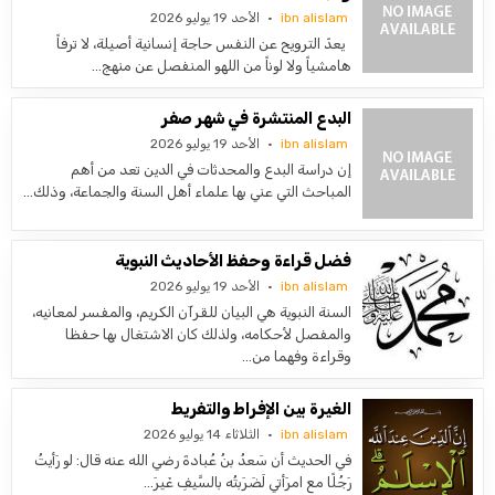
ibn alislam
الأحد 19 يوليو 2026
يعدّ الترويح عن النفس حاجة إنسانية أصيلة، لا ترفاً
هامشياً ولا لوناً من اللهو المنفصل عن منهج…
البدع المنتشرة في شهر صفر
ibn alislam
الأحد 19 يوليو 2026
إن دراسة البدع والمحدثات في الدين تعد من أهم
المباحث التي عني بها علماء أهل السنة والجماعة، وذلك…
فضل قراءة وحفظ الأحاديث النبوية
ibn alislam
الأحد 19 يوليو 2026
السنة النبوية هي البيان للقرآن الكريم، والمفسر لمعانيه،
والمفصل لأحكامه، ولذلك كان الاشتغال بها حفظا
وقراءة وفهما من…
الغيرة بين الإفراط والتفريط
ibn alislam
الثلاثاء 14 يوليو 2026
في الحديث أن سَعدُ بنُ عُبادةَ رضي الله عنه قال: لو رَأيتُ
رَجُلًا مع امرَأتي لَضَرَبتُه بالسَّيفِ غَيرَ…