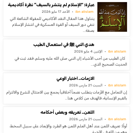
عبارة: “الإسلام لم ينتشر بالسيف” نظرة أكاديمية
ibn alislam
الأحد 17 مايو 2026
يتناول هذا المقال النقد الأكاديمي للمقولة الشائعة التي
تنفي دور السيف أو القوة العسكرية في انتشار الإسلام
بصفة…
هدي النبي ﷺ في استعمال الطيب
ibn alislam
الإثنين 4 مايو 2026
كان الطيب من أحب الأشياء إلى النبي صلى الله عليه وسلم، فقد ثبت في
الحديث الصحيح الذي…
الازمات.. اختبار الوعي
ibn alislam
السبت 21 مارس 2026
إن التعامل مع الأزمات يتطلب نضجاً أخلاقياً يجمع بين الامتثال للشرع والالتزام
بالقيم الإنسانية، فالهدف من كلامي هنا…
اللعن.. تعريفه وبعض أحكامه
ibn alislam
السبت 21 مارس 2026
أولًا: تعريف اللعن عند أهل العلم اللعن هو الطرد والإبعاد على سبيل السخط،
وهو من الله في الآخرة…